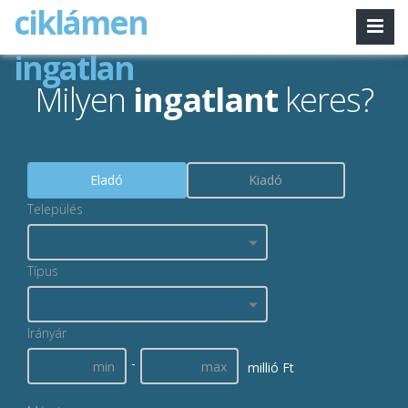
ciklámen
ingatlan
Milyen
ingatlant
keres?
Eladó
Kiadó
Település
Típus
Irányár
-
millió Ft