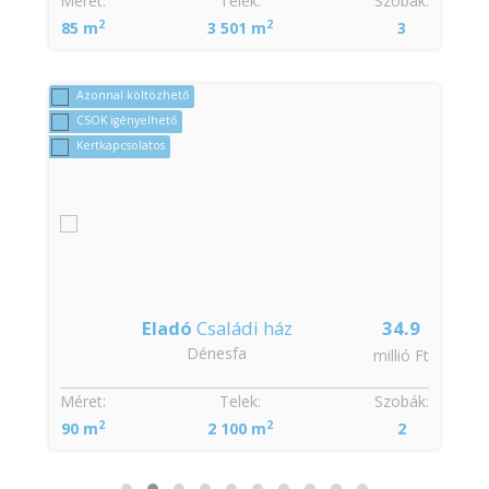
:
Méret:
Telek:
Szobák:
2
2
85 m
3 501 m
3
Azonnal költözhető
CSOK igényelhető
Kertkapcsolatos
Eladó
Családi ház
34.9
Dénesfa
t
millió Ft
:
Méret:
Telek:
Szobák:
2
2
90 m
2 100 m
2