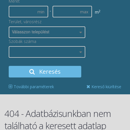
Méret
-
2
m
Terület, városrész
Válasszon települést
Szobák száma
Keresés
További paraméterek
Kereső kiürítése
404 - Adatbázisunkban nem
található a keresett adatlap