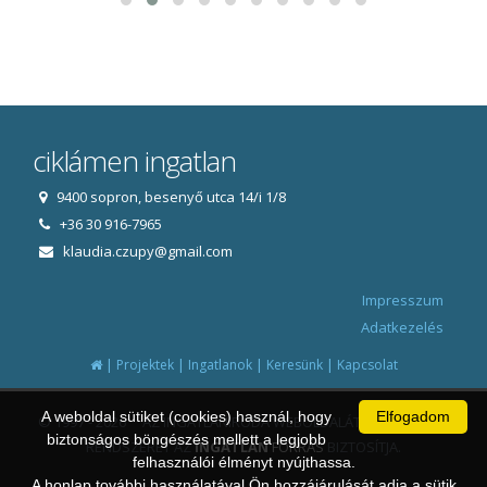
ciklámen ingatlan
9400 sopron, besenyő utca 14/i 1/8
+36 30 916-7965
klaudia.czupy@gmail.com
Impresszum
Adatkezelés
|
|
|
|
Projektek
Ingatlanok
Keresünk
Kapcsolat
A weboldal sütiket (cookies) használ, hogy
Elfogadom
© 1997 - 2026 AZ INGATLANIRODA WEBOLDALÁT ÉS ÜGYVITELI
biztonságos böngészés mellett a legjobb
RENDSZERÉT AZ
INGATLAN
FORRÁS
BIZTOSÍTJA.
felhasználói élményt nyújthassa.
A honlap további használatával Ön hozzájárulását adja a sütik