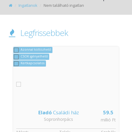
Ingatlanok
Nem található ingatlan
Legfrissebbek
Azonnal költözhető
CSOK igényelhető
Kertkapcsolatos
Eladó
Családi ház
59.5
Sopronhorpács
t
millió Ft