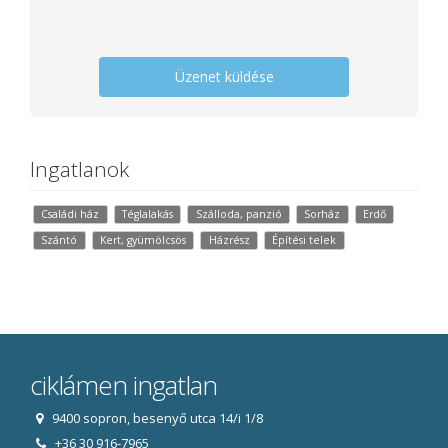
Üzenet küldése
Ingatlanok
Családi ház
Téglalakás
Szálloda, panzió
Sorház
Erdő
Szántó
Kert, gyümölcsös
Házrész
Építési telek
ciklámen ingatlan
9400 sopron, besenyő utca 14/i 1/8
+36 30 916-7965