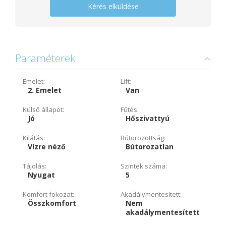
Kérés elküldése
Paraméterek
Emelet:
Lift:
2. Emelet
Van
Külső állapot:
Fűtés:
Jó
Hőszivattyú
Kilátás:
Bútorozottság:
Vízre néző
Bútorozatlan
Tájolás:
Szintek száma:
Nyugat
5
Komfort fokozat:
Akadálymentesített:
Összkomfort
Nem
akadálymentesített