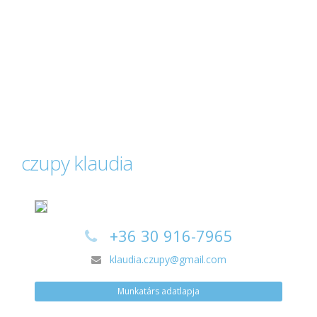
czupy klaudia
+36 30 916-7965
klaudia.czupy@gmail.com
Munkatárs adatlapja