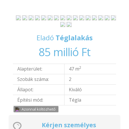
Eladó
Téglalakás
85 millió Ft
2
Alapterület:
47 m
Szobák száma:
2
Állapot:
Kiváló
Építési mód:
Tégla
Azonnal költözhető
Kérjen személyes