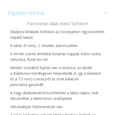
Ingatlan leírása
Panorámás lakás eladó Siófokon!
Eladásra kínálunk Siófokon az Ezüstparton egy közvetlen
vízparti lakást.
A lakás 47 nm2, 2. emeleti, bútorozatlan.
A tervek szerint amerikai konyhás nappali, külön szoba
előszoba, fürdő wc-vel.
Minden szobából kijárás van a teraszra, az épület
a Balatonra merőlegesen helyezkedik el, így a lakásból
és a 7,5 nm2-s teraszról az örök balatoni
panoráma garantált.
A nagy ablakoknak köszönhetően a lakás napos, már
felszerelték a elektromos redőnyöket.
Hőszivattyús fűtésrendszer van.
A lakás közvetlen vízparti elhelyezkedése mellett az