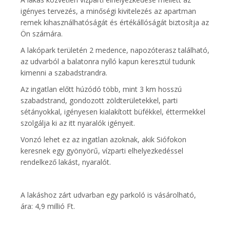
igényes tervezés, a minőségi kivitelezés az apartman
remek kihasználhatóságát és értékállóságát biztosítja az
Ön számára.
A lakópark területén 2 medence, napozóterasz található,
az udvarból a balatonra nyíló kapun keresztül tudunk
kimenni a szabadstrandra.
Az ingatlan előtt húzódó több, mint 3 km hosszú
szabadstrand, gondozott zöldterületekkel, parti
sétányokkal, igényesen kialakított büfékkel, éttermekkel
szolgálja ki az itt nyaralók igényeit.
Vonzó lehet ez az ingatlan azoknak, akik Siófokon
keresnek egy gyönyörű, vízparti elhelyezkedéssel
rendelkező lakást, nyaralót.
A lakáshoz zárt udvarban egy parkoló is vásárolható,
ára: 4,9 millió Ft.